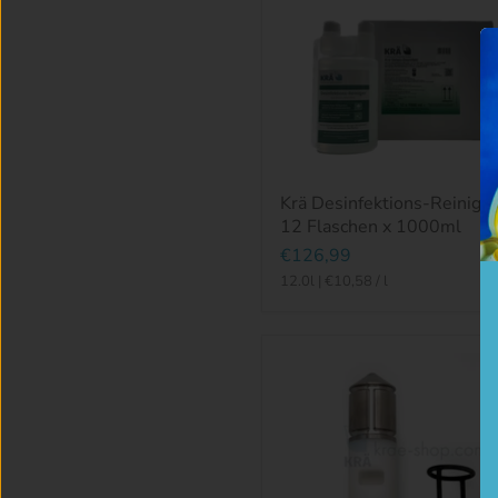
Krä Desinfektions-Reiniger
12 Flaschen x 1000ml
€126,99
12.0l
|
€10,58
/
l