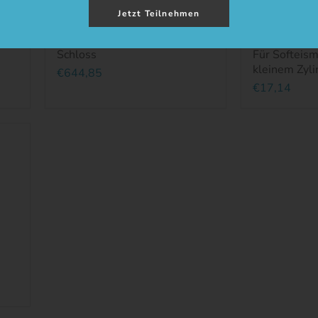
Jetzt Teilnehmen
ig
Behälterdeckel weiß ohne
Rührwerksdi
Schloss
Für Softeism
kleinem Zyli
€644,85
€17,14