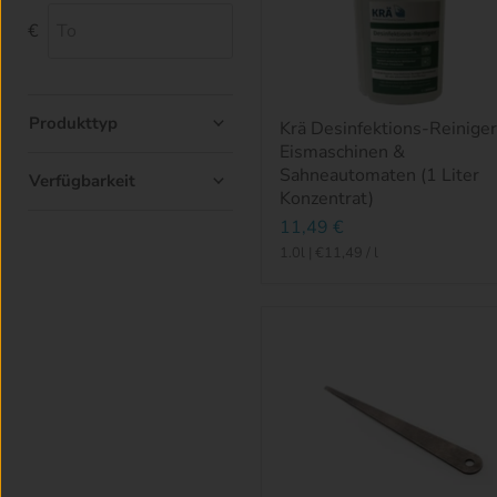
€
To
Produkttyp
Krä Desinfektions-Reiniger
Eismaschinen &
Sahneautomaten (1 Liter
Verfügbarkeit
Konzentrat)
11,49 €
1.0l
|
€11,49
/
l