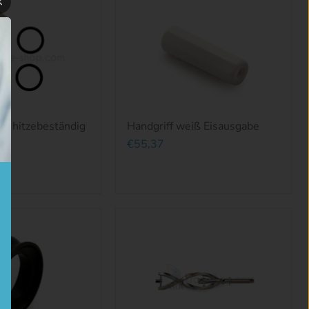
en hitzebeständig
Handgriff weiß Eisausgabe
€55,37