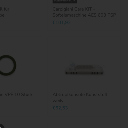
Ausverkauft
l für
Carpigiani Care KIT -
pe
Softeismaschine AES 603 PSP
€101,92
n VPE 10 Stück
Abtropfkonsole Kunststoff
weiß
€62,53