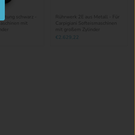
chtung schwarz -
Rührwerk 2E aus Metall - Für
aschinen mit
Carpigiani Softeismaschinen
nder
mit großem Zylinder
€2.629,22