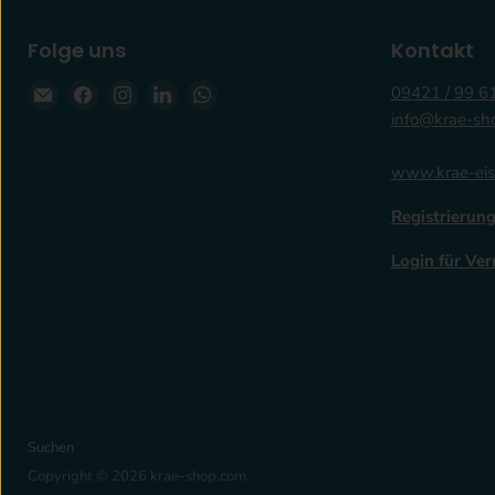
Folge uns
Kontakt
Email
Finden
Finden
Finden
Finden
09421 / 99 6
krae-
Sie
Sie
Sie
Sie
info@krae-sh
shop.com
uns
uns
uns
uns
auf
auf
auf
auf
www.krae-eis
Facebook
Instagram
LinkedIn
WhatsApp
Registrierung
Login für Ver
Suchen
Copyright © 2026 krae-shop.com.