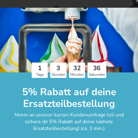
 -
Rührwerksdichtung schwarz -
Kolben auss
Für Softeismaschinen mit
€187,00
1
3
32
35
großem Zylinder
Tage
Stunden
Minuten
Sekunden
€16,48
5% Rabatt auf deine
Ersatzteilbestellung
Nimm an unserer kurzen Kundenumfrage teil und
sichere dir 5% Rabatt auf deine nächste
Ersatzteilbestellung! (ca. 3 min.)