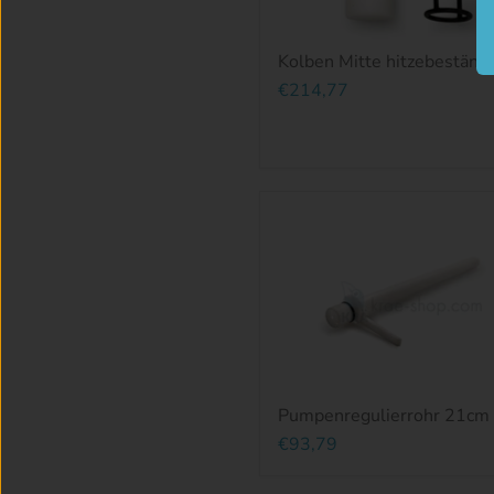
Kolben Mitte hitzebeständ
€214,77
Pumpenregulierrohr 21cm
€93,79