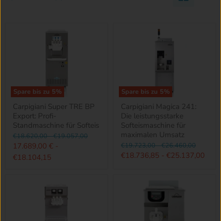
Spare bis zu
5
%
Spare bis zu
5
%
Carpigiani Super TRE BP
Carpigiani Magica 241:
Export: Profi-
Die leistungsstarke
Standmaschine für Softeis
Softeismaschine für
maximalen Umsatz
Ursprünglicher
Ursprünglicher
€18.620,00
-
€19.057,00
Preis
Preis
Ursprünglicher
Ursprünglicher
17.689,00 €
-
€19.723,00
-
€26.460,00
Preis
Preis
€18.736,85
-
€25.137,00
€18.104,15