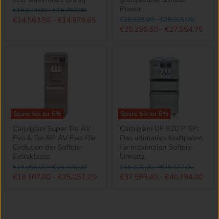
Power
Ursprünglicher
Ursprünglicher
€15.330,00
-
€15.767,00
Preis
Preis
Ursprünglicher
Ursprünglicher
€14.563,50
-
€14.978,65
€26.628,00
-
€29.005,00
Preis
Preis
€25.296,60
-
€27.554,75
Spare bis zu
5
%
Spare bis zu
5
%
Carpigiani Super Tre AV
Carpigiani UF 920 P SP:
Evo & Tre BP AV Evo: Die
Das ultimative Kraftpaket
Evolution der Softeis-
für maximalen Softeis-
Extraklasse
Umsatz
Ursprünglicher
Ursprünglicher
Ursprünglicher
Ursprünglicher
€19.060,00
-
€26.376,00
€38.220,00
-
€39.572,00
Preis
Preis
Preis
Preis
€18.107,00
-
€25.057,20
€37.593,40
-
€40.194,00