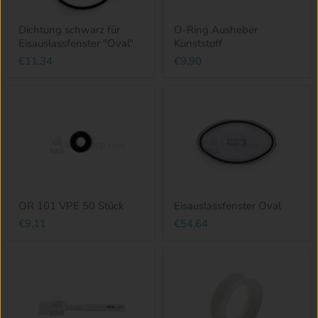
Dichtung schwarz für
O-Ring Ausheber
Eisauslassfenster "Oval"
Kunststoff
€11,34
€9,90
OR 101 VPE 50 Stück
Eisauslassfenster Oval
€9,11
€54,64