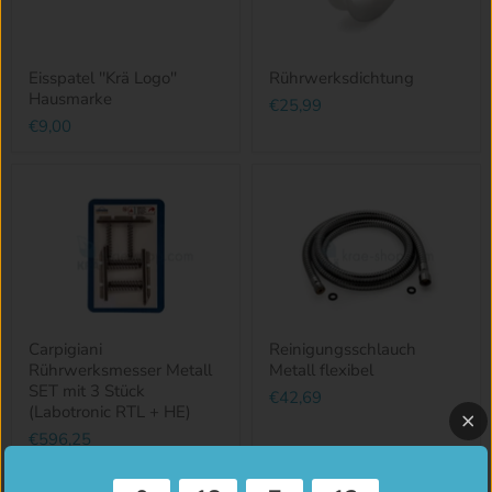
Eisspatel ''Krä Logo''
Rührwerksdichtung
Hausmarke
€25,99
€9,00
Carpigiani
Reinigungsschlauch
Rührwerksmesser Metall
Metall flexibel
SET mit 3 Stück
€42,69
(Labotronic RTL + HE)
€596,25