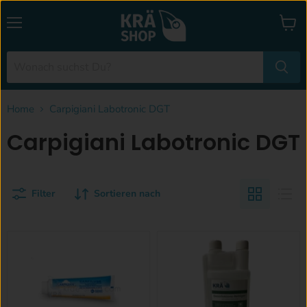
Menü
Waren
anzei
Home
Carpigiani Labotronic DGT
Carpigiani Labotronic DGT
Filter
Sortieren nach