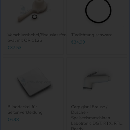
Verschlusshebel/Eisauslassfenster
Türdichtung schwarz
oval mit OR 1126
€34,99
€37,53
Blinddeckel für
Carpigiani Brause /
Seitenverkleidung
Dusche -
Speiseeismaschinen
€6,98
Labotronic DGT, RTX, RTL,
Ready