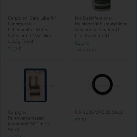
Carpigiani Carpilube für
Krä Desinfektions-
Laborgeräte –
Reiniger für Eismaschinen
Lebensmittelechtes
& Sahneautomaten (1
Schmierfett / Vaseline
Liter Konzentrat)
(113g Tube)
€11,49
7,10 €
1.0l
|
€11,49
/
l
Carpigiani
OR 1126 VPE 25 Stück
Rührwerksmesser
€9,61
Kunststoff SET mit 3
Stück