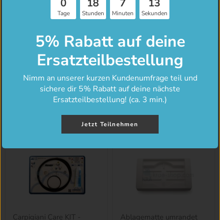
0
18
7
13
Tage
Stunden
Minuten
Sekunden
5% Rabatt auf deine
Ersatzteilbestellung
Carpigiani
Ablagematte flach
Nimm an unserer kurzen Kundenumfrage teil und
Rührwerksmesser Metall
sichere dir 5% Rabatt auf deine nächste
€140,40
SET mit 2 Stück
Ersatzteilbestellung! (ca. 3 min.)
(Labotronic RTL + HE)
€397,50
Jetzt Teilnehmen
Carpigiani Care KIT -
Ablagematte umrandet