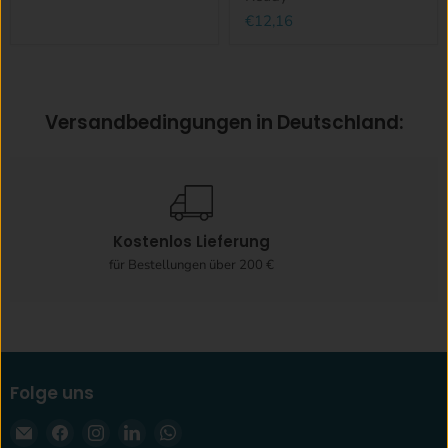
€12,16
Versandbedingungen in Deutschland:
Kostenlos Lieferung
7
für Bestellungen über 200 €
Folge uns
Email
Finden
Finden
Finden
Finden