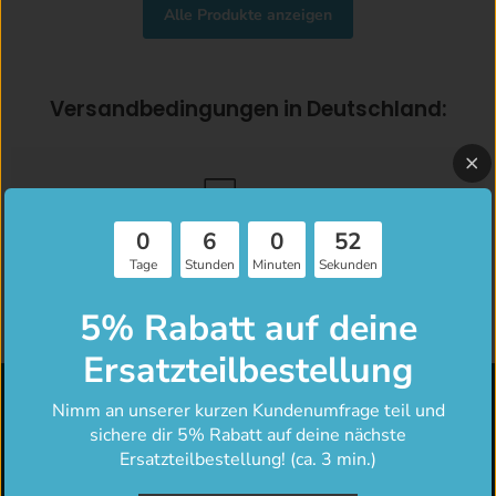
Alle Produkte anzeigen
Versandbedingungen in Deutschland:
0
6
0
52
Kostenlos Lieferung
7
Tage
Stunden
Minuten
Sekunden
für Bestellungen über 200 €
5% Rabatt auf deine
Ersatzteilbestellung
Folge uns
Nimm an unserer kurzen Kundenumfrage teil und
sichere dir 5% Rabatt auf deine nächste
Email
Finden
Finden
Finden
Finden
Ersatzteilbestellung! (ca. 3 min.)
krae-
Sie
Sie
Sie
Sie