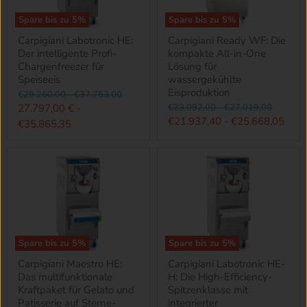
Spare bis zu
5
%
Spare bis zu
5
%
Carpigiani Labotronic HE:
Carpigiani Ready WF: Die
Der intelligente Profi-
kompakte All-in-One
Chargenfreezer für
Lösung für
Speiseeis
wassergekühlte
Eisproduktion
Ursprünglicher
Ursprünglicher
€29.260,00
-
€37.753,00
Preis
Preis
Ursprünglicher
Ursprünglicher
27.797,00 €
-
€23.092,00
-
€27.019,00
Preis
Preis
€21.937,40
-
€25.668,05
€35.865,35
Spare bis zu
5
%
Spare bis zu
5
%
Carpigiani Maestro HE:
Carpigiani Labotronic HE-
Das multifunktionale
H: Die High-Efficiency-
Kraftpaket für Gelato und
Spitzenklasse mit
Patisserie auf Sterne-
integrierter