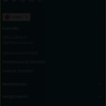
krae-
Sie
Sie
Sie
Sie
shop.com
uns
uns
uns
uns
auf
auf
auf
auf
English
02. Klappe
Facebook
Instagram
LinkedIn
WhatsApp
Kontakt
09421 / 99 61-0
info@krae-shop.com
www.krae-eistechnik.de
03. Rührwerk
Registrierung für Vermittler
Login für Vermittler
Rechtliches
Hauptmenü
04. Pumpenmotor