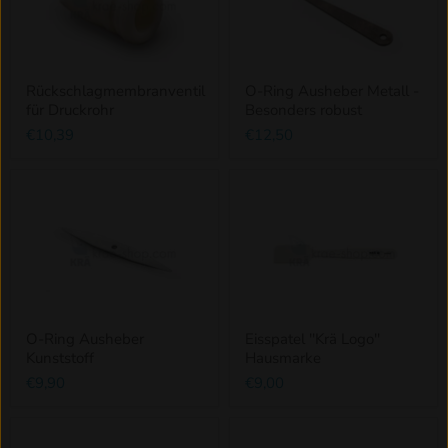
Rückschlagmembranventil
O-Ring Ausheber Metall -
für Druckrohr
Besonders robust
€10,39
€12,50
O-Ring Ausheber
Eisspatel ''Krä Logo''
Kunststoff
Hausmarke
€9,90
€9,00