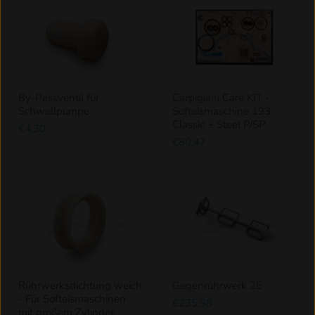
By-Passventil für
Carpigiani Care KIT -
Schwellpumpe
Softeismaschine 193
Classic + Steel P/SP
€4,30
€80,47
Rührwerksdichtung weich
Gegenrührwerk 2E
- Für Softeismaschinen
€235,98
mit großem Zylinder