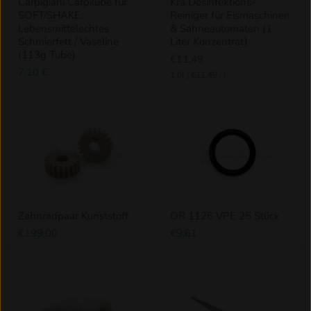
Carpigiani Carpilube für
Krä Desinfektions-
SOFT/SHAKE:
Reiniger für Eismaschinen
Lebensmittelechtes
& Sahneautomaten (1
Schmierfett / Vaseline
Liter Konzentrat)
(113g Tube)
€11,49
7,10 €
1.0l
|
€11,49
/
l
Zahnradpaar Kunststoff
OR 1126 VPE 25 Stück
€199,00
€9,61