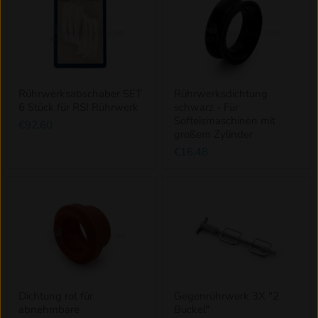
Rührwerksabschaber SET
Rührwerksdichtung
6 Stück für RSI Rührwerk
schwarz - Für
Softeismaschinen mit
€92,60
großem Zylinder
€16,48
Dichtung rot für
Gegenrührwerk 3X "2
abnehmbare
Buckel"