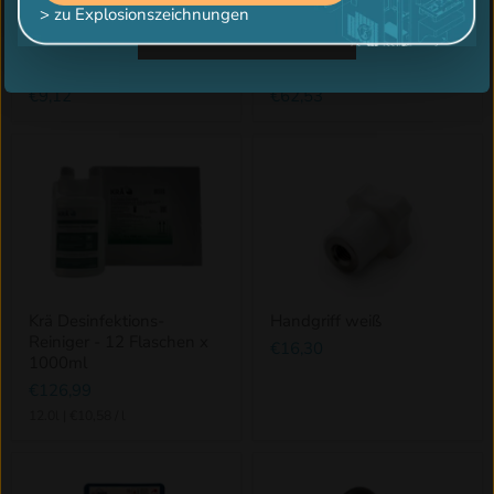
> zu Explosionszeichnungen
Jetzt Teilnehmen
Doppel O-Ring Dichtung/
Abtropfkonsole Kunststoff
Mittelkolben
weiß
€9,12
€62,53
Krä Desinfektions-
Handgriff weiß
Reiniger - 12 Flaschen x
€16,30
1000ml
€126,99
12.0l
|
€10,58
/
l