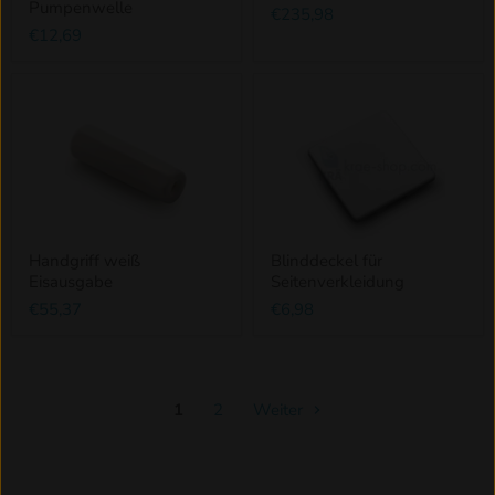
Pumpenwelle
€235,98
€12,69
Handgriff weiß
Blinddeckel für
Eisausgabe
Seitenverkleidung
€55,37
€6,98
1
2
Weiter