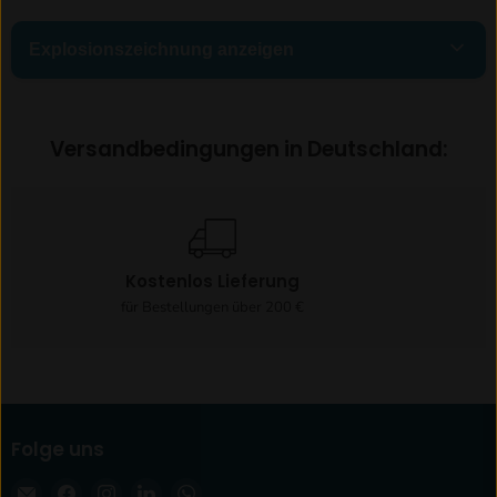
Explosionszeichnung anzeigen
Versandbedingungen in Deutschland:
00.Gesamt
Kostenlos Lieferung
7
für Bestellungen über 200 €
01. Gehäuse
Folge uns
Email
Finden
Finden
Finden
Finden