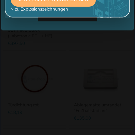
Ersatzteilbestellung! (ca. 3 min.)
> zu Explosionszeichnungen
Jetzt Teilnehmen
Carpigiani
Ablagematte flach
Rührwerksmesser Metall
€140,40
SET mit 2 Stück
(Labotronic RTL + HE)
€397,50
Türdichtung rot
Ablagematte umrandet
"Fußballstadion"
€18,19
€135,00