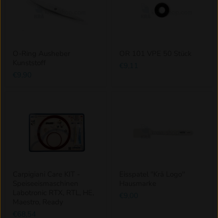
O-Ring Ausheber
OR 101 VPE 50 Stück
Kunststoff
€9,11
€9,90
Carpigiani Care KIT -
Eisspatel ''Krä Logo''
Speiseeismaschinen
Hausmarke
Labotronic RTX, RTL, HE,
€9,00
Maestro, Ready
€68,54