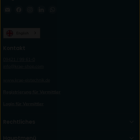
Email
Finden
Finden
Finden
Finden
krae-
Sie
Sie
Sie
Sie
shop.com
uns
uns
uns
uns
auf
auf
auf
auf
English
02. Rührwerk
Facebook
Instagram
LinkedIn
WhatsApp
Kontakt
09421 / 99 61-0
info@krae-shop.com
www.krae-eistechnik.de
03. Antrieb
Registrierung für Vermittler
Login für Vermittler
Achtung, diese Bauteile sollten nur von
Servicefirmen gewechselt werden.
Rechtliches
Hauptmenü