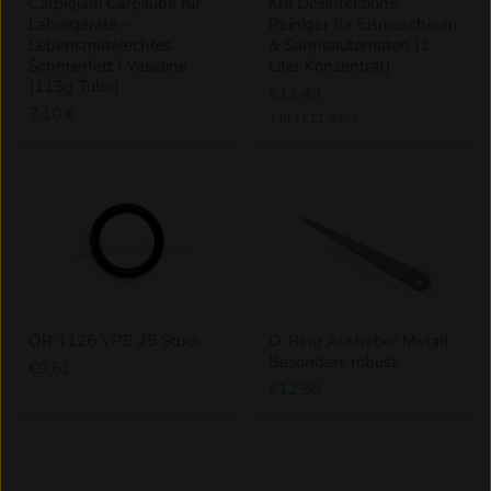
Carpigiani Carpilube für
Krä Desinfektions-
Laborgeräte –
Reiniger für Eismaschinen
Lebensmittelechtes
& Sahneautomaten (1
Schmierfett / Vaseline
Liter Konzentrat)
(113g Tube)
€11,49
7,10 €
1.0l
|
€11,49
/
l
OR 1126 VPE 25 Stück
O-Ring Ausheber Metall -
Besonders robust
€9,61
€12,50