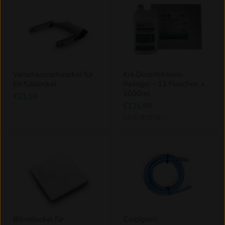
Verschlussschauckel für
Krä Desinfektions-
Einfülldeckel
Reiniger - 12 Flaschen x
1000ml
€53,58
€126,99
12.0l
|
€10,58
/
l
Blinddeckel für
Carpigiani