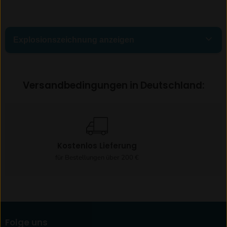
Explosionszeichnung anzeigen
Versandbedingungen in Deutschland:
00.Gesamt
Kostenlos Lieferung
7
für Bestellungen über 200 €
01. Gehäuse
Folge uns