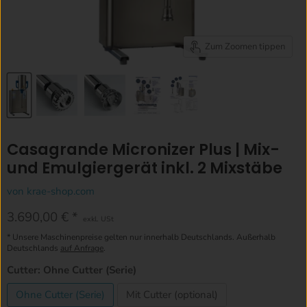
Zum Zoomen tippen
Casagrande Micronizer Plus | Mix-
und Emulgiergerät inkl. 2 Mixstäbe
von
krae-shop.com
Aktueller Preis
3.690,00 €
exkl. USt
* Unsere Maschinenpreise gelten nur innerhalb Deutschlands. Außerhalb
Deutschlands
auf Anfrage
.
Cutter:
Ohne Cutter (Serie)
Ohne Cutter (Serie)
Mit Cutter (optional)