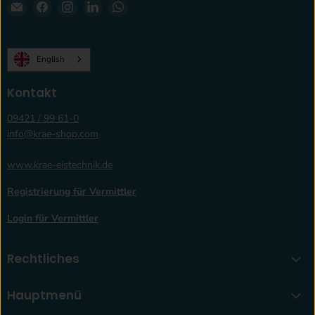
Email
Finden
Finden
Finden
Finden
krae-
Sie
Sie
Sie
Sie
shop.com
uns
uns
uns
uns
auf
auf
auf
auf
English
Facebook
Instagram
LinkedIn
WhatsApp
Kontakt
09421 / 99 61-0
info@krae-shop.com
www.krae-eistechnik.de
Registrierung für Vermittler
Login für Vermittler
Rechtliches
Hauptmenü