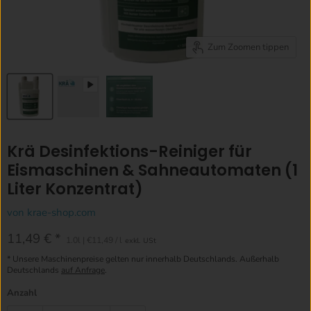
Zum Zoomen tippen
Krä Desinfektions-Reiniger für
Eismaschinen & Sahneautomaten (1
Liter Konzentrat)
von
krae-shop.com
Aktueller Preis
11,49 €
1.0l
|
€11,49
/
l
exkl. USt
* Unsere Maschinenpreise gelten nur innerhalb Deutschlands. Außerhalb
Deutschlands
auf Anfrage
.
Anzahl