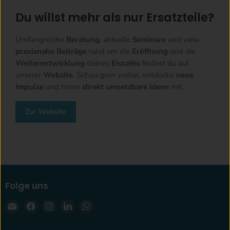
Du willst mehr als nur Ersatzteile?
Umfangreiche
Beratung
, aktuelle
Seminare
und viele
praxisnahe Beiträge
rund um die
Eröffnung
und die
Weiterentwicklung
deines
Eiscafés
findest du auf
unserer
Website
. Schau gern vorbei, entdecke
neue
Impulse
und nimm
direkt umsetzbare Ideen
mit.
Zur Website
Folge uns
Email
Finden
Finden
Finden
Finden
krae-
Sie
Sie
Sie
Sie
shop.com
uns
uns
uns
uns