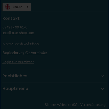
auf
auf
auf
auf
English
Facebook
Instagram
LinkedIn
WhatsApp
Kontakt
09421 / 99 61-0
info@krae-shop.com
www.krae-eistechnik.de
Registrierung für Vermittler
Login für Vermittler
Rechtliches
Hauptmenü
Sichere Webseite (SSL-Verschlüsselung)