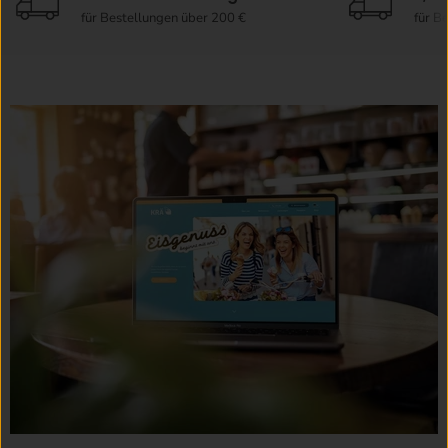
für Bestellungen über 200 €
für B